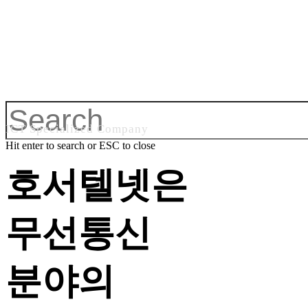
ICT Specialized Company
Hit enter to search or ESC to close
호서텔넷은
무선통신
분야의